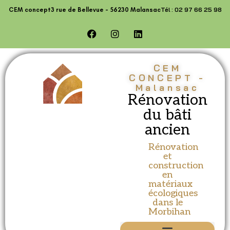
contenu
Tél : 02 97 66 25 98
CEM concept
3 rue de Bellevue - 56230 Malansac
principal
CEM
CONCEPT -
Malansac
Rénovation
du bâti
ancien
Rénovation
et
construction
en
matériaux
écologiques
dans le
Morbihan