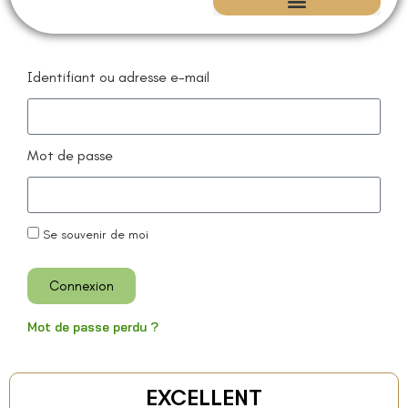
Isolation écologique | Maison ancienne – CEM Concept
Rénovation du Patrimoine
Identifiant ou adresse e-mail
Mot de passe
Se souvenir de moi
Connexion
Mot de passe perdu ?
EXCELLENT