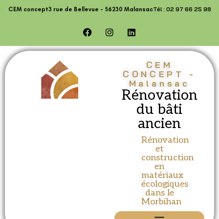
Tél : 02 97 66 25 98
CEM concept
3 rue de Bellevue - 56230 Malansac
CEM
CONCEPT -
Malansac
Rénovation
du bâti
ancien
Rénovation
et
construction
en
matériaux
écologiques
dans le
Morbihan