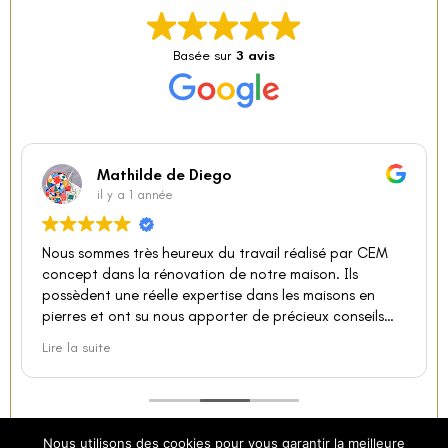
Basée sur
3 avis
Mathilde de Diego
il y a 1 année
Nous sommes très heureux du travail réalisé par CEM
concept dans la rénovation de notre maison. Ils
possèdent une réelle expertise dans les maisons en
pierres et ont su nous apporter de précieux conseils
pour guider notre projet. Sur les 3 dernières années ils
Lire la suite
sont intervenus pour le changement de toutes nos
menuiseries, le changement des canalisations, le
piquetage de tous les murs, l'isolation à la chaux-
chanvre, l'enduit chaux sable à l'extérieur et la
maçonnerie d'une terrasse creusée. À chaque fois le
Nous utilisons des cookies pour vous garantir la meilleure