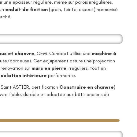
r une épaisseur régulière, même sur parois irrégulières.
 un
enduit de finition
(grain, teinte, aspect) harmonisé
erché.
aux et chanvre
, CEM-Concept utilise une
machine à
euse/cardeuse). Cet équipement assure une projection
 rénovation sur
murs en pierre
irréguliers, tout en
isolation intérieure
performante.
 Saint ASTIER, certification
Construire en chanvre
)
uvre fiable, durable et adaptée aux bâtis anciens du