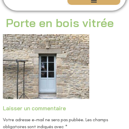
Isolation écologique | Maison ancienne – CEM Concept
Rénovation du Patrimoine
Porte en bois vitrée
Laisser un commentaire
Votre adresse e-mail ne sera pas publiée.
Les champs
obligatoires sont indiqués avec
*