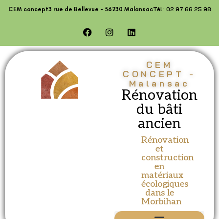
contenu
Tél : 02 97 66 25 98
CEM concept
3 rue de Bellevue - 56230 Malansac
principal
CEM
CONCEPT -
Malansac
Rénovation
du bâti
ancien
Rénovation
et
construction
en
matériaux
écologiques
dans le
Morbihan