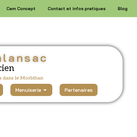
Cem Concept
Contact et infos pratiques
Blog
alansac
cien
s dans le Morbihan
Menuiserie
Partenaires