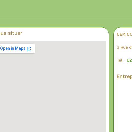
us situer
CEM C
3 Rue d
Tél :
02
Entrep