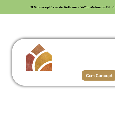
contenu
principal
Tél : 
CEM concept
3 rue de Bellevue - 56230 Malansac
Cem Concept