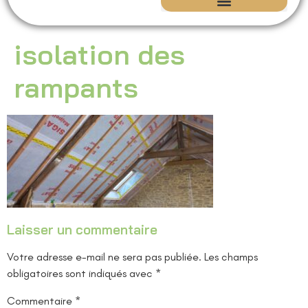
Isolation écologique | Maison ancienne – CEM Concept
Rénovation du Patrimoine
isolation des
rampants
Laisser un commentaire
Votre adresse e-mail ne sera pas publiée.
Les champs
obligatoires sont indiqués avec
*
Commentaire
*