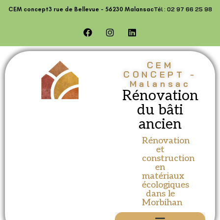
contenu
Tél : 02 97 66 25 98
CEM concept
3 rue de Bellevue - 56230 Malansac
principal
CEM
CONCEPT -
Malansac
Rénovation
du bâti
ancien
Rénovation
et
construction
en
matériaux
écologiques
dans le
Morbihan