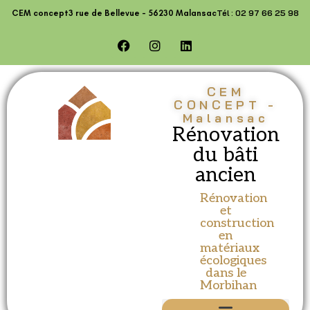
contenu
Tél : 02 97 66 25 98
CEM concept
3 rue de Bellevue - 56230 Malansac
principal
CEM
CONCEPT -
Malansac
Rénovation
du bâti
ancien
Rénovation
et
construction
en
matériaux
écologiques
dans le
Morbihan