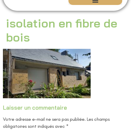
Isolation écologique | Maison ancienne – CEM Concept
Rénovation du Patrimoine
isolation en fibre de
bois
Laisser un commentaire
Votre adresse e-mail ne sera pas publiée.
Les champs
obligatoires sont indiqués avec
*