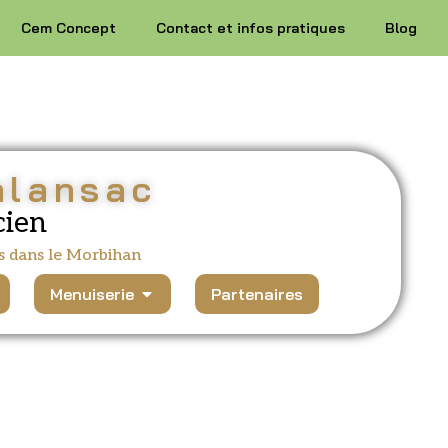
Cem Concept
Contact et infos pratiques
Blog
alansac
cien
s dans le Morbihan
Menuiserie
Partenaires