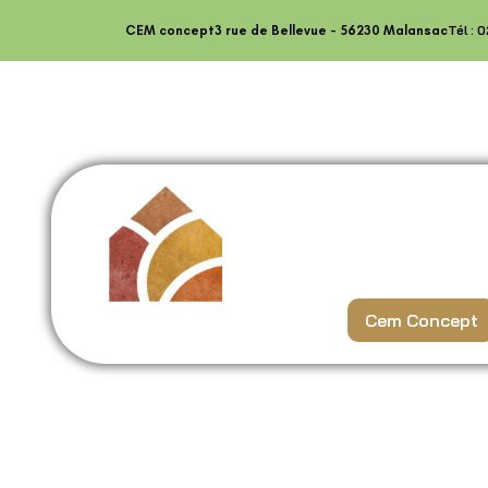
contenu
principal
Tél : 
CEM concept
3 rue de Bellevue - 56230 Malansac
Cem Concept