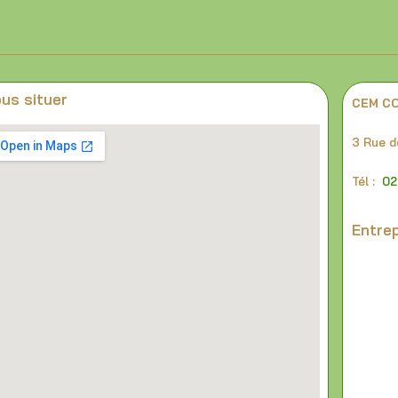
us situer
CEM C
3 Rue d
Tél :
02
Entrep