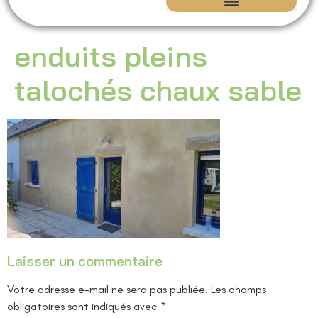
Isolation écologique | Maison ancienne – CEM Concept
Rénovation du Patrimoine
enduits pleins
talochés chaux sable
Laisser un commentaire
Votre adresse e-mail ne sera pas publiée.
Les champs
obligatoires sont indiqués avec
*