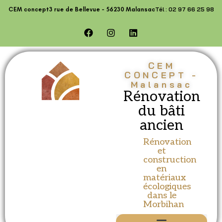
contenu
Tél : 02 97 66 25 98
CEM concept
3 rue de Bellevue - 56230 Malansac
principal
CEM
CONCEPT -
Malansac
Rénovation
du bâti
ancien
Rénovation
et
construction
en
matériaux
écologiques
dans le
Morbihan