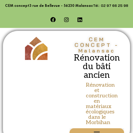
contenu
Tél : 02 97 66 25 98
CEM concept
3 rue de Bellevue - 56230 Malansac
principal
CEM
CONCEPT -
Malansac
Rénovation
du bâti
ancien
Rénovation
et
construction
en
matériaux
écologiques
dans le
Morbihan