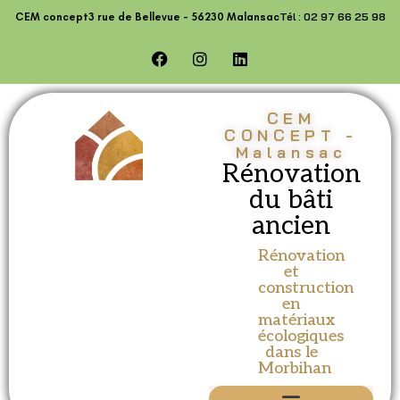
contenu
Tél : 02 97 66 25 98
CEM concept
3 rue de Bellevue - 56230 Malansac
principal
CEM
CONCEPT -
Malansac
Rénovation
du bâti
ancien
Rénovation
et
construction
en
matériaux
écologiques
dans le
Morbihan