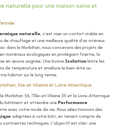
e naturelle
pour une maison saine et
l’année
ermique naturelle
, c’est viser un confort stable en
 de chauffage et une meilleure qualité d’air intérieur.
 dans le Morbihan, nous concevons des projets de
n matériaux écologiques en privilégiant l’inertie, la
 mise en œuvre soignée. Une bonne
Isolation
limite les
ions de température et améliore le bien-être au
otre habitat sur le long terme.
bihan, Ille-et-Vilaine et Loire-Atlantique
Morbihan 56, l’Ille-et-Vilaine 35 et la Loire-Atlantique
 du bâtiment et atteindre une
Performance
te avec votre mode de vie. Nous sélectionnons des
gique
adaptées à votre bâti, en tenant compte de
es contraintes techniques. L’objectif est clair: une