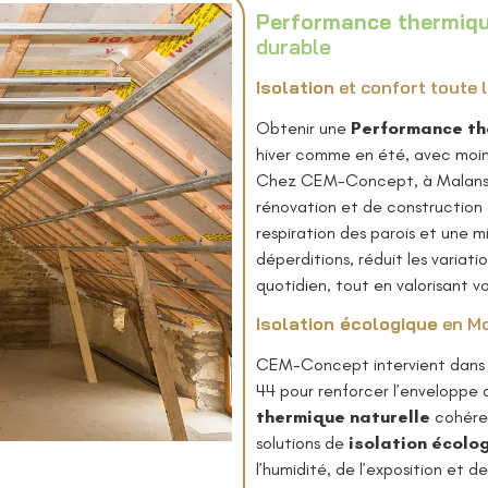
Performance thermiqu
durable
Isolation
et confort toute 
Obtenir une
Performance th
hiver comme en été, avec moins
Chez CEM-Concept, à Malansac
rénovation et de construction e
respiration des parois et une
déperditions, réduit les variat
quotidien, tout en valorisant v
Isolation écologique
en Mor
CEM-Concept intervient dans le 
44 pour renforcer l’enveloppe
thermique naturelle
cohéren
solutions de
isolation écolo
l’humidité, de l’exposition et d