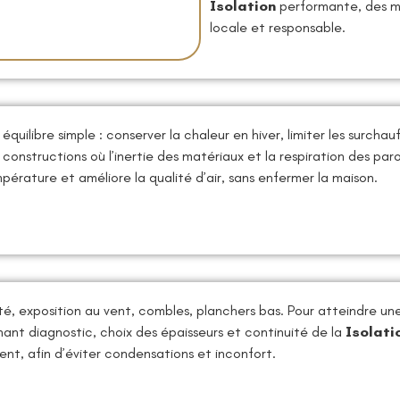
Isolation
performante, des ma
locale et responsable.
équilibre simple : conserver la chaleur en hiver, limiter les surchau
onstructions où l’inertie des matériaux et la respiration des pa
mpérature et améliore la qualité d’air, sans enfermer la maison.
té, exposition au vent, combles, planchers bas. Pour atteindre u
nt diagnostic, choix des épaisseurs et continuité de la
Isolati
, afin d’éviter condensations et inconfort.