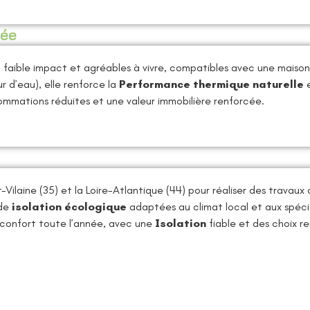
née
 faible impact et agréables à vivre, compatibles avec une maison 
r d’eau), elle renforce la
Performance thermique naturelle
e
ommations réduites et une valeur immobilière renforcée.
-Vilaine (35) et la Loire-Atlantique (44) pour réaliser des trava
 de
isolation écologique
adaptées au climat local et aux spécif
 confort toute l’année, avec une
Isolation
fiable et des choix r