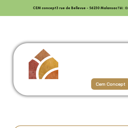
Tél : 
CEM concept
3 rue de Bellevue - 56230 Malansac
Cem Concept