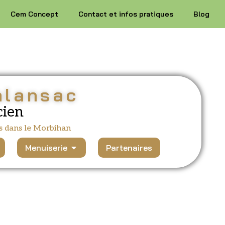
Cem Concept
Contact et infos pratiques
Blog
alansac
cien
s dans le Morbihan
Menuiserie
Partenaires