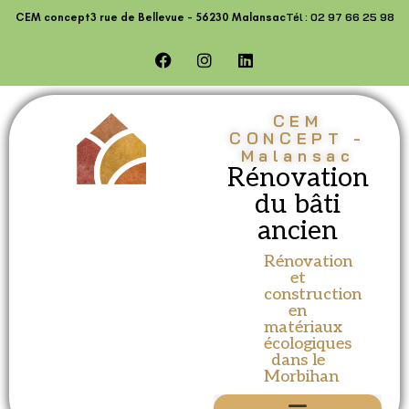
Tél : 02 97 66 25 98
CEM concept
3 rue de Bellevue - 56230 Malansac
CEM
CONCEPT -
Malansac
Rénovation
du bâti
ancien
Rénovation
et
construction
en
matériaux
écologiques
dans le
Morbihan